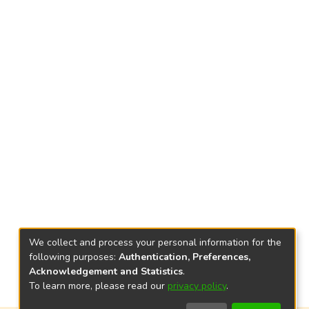
We collect and process your personal information for the
following purposes:
Authentication, Preferences,
Acknowledgement and Statistics
.
To learn more, please read our
privacy policy
.