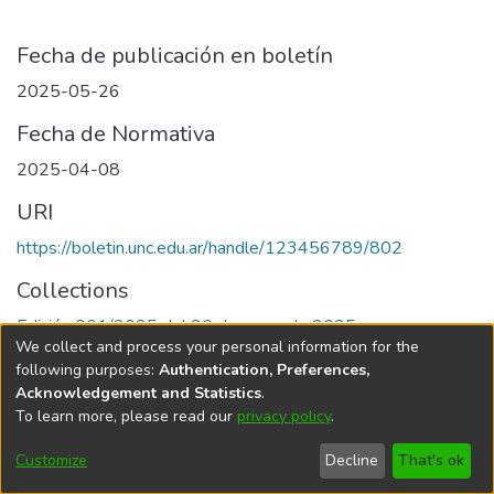
Fecha de publicación en boletín
2025-05-26
Fecha de Normativa
2025-04-08
URI
https://boletin.unc.edu.ar/handle/123456789/802
Collections
Edición 001/2025 del 26 de mayo de 2025
We collect and process your personal information for the
following purposes:
Authentication, Preferences,
Acknowledgement and Statistics
.
To learn more, please read our
privacy policy
.
Universidad Nacional de Córdoba
Customize
Decline
That's ok