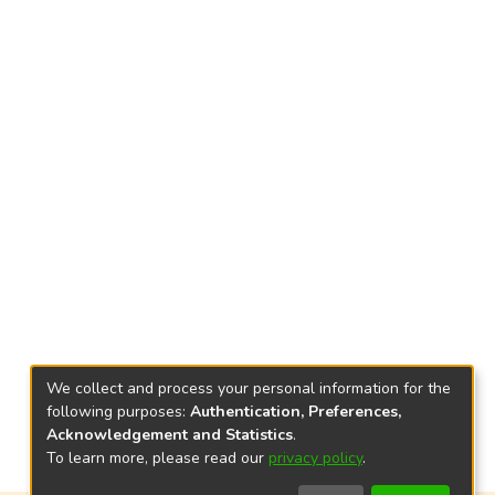
We collect and process your personal information for the
following purposes:
Authentication, Preferences,
Acknowledgement and Statistics
.
To learn more, please read our
privacy policy
.