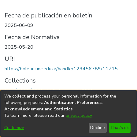
Fecha de publicación en boletín
2025-06-09
Fecha de Normativa
2025-05-20
URI
https://boletin.unc.edu.ar/handle/123456789/11715
Collections
Edición 003/2025 del 9 de junio de 2025
We collect and process your personal information for the
following purposes:
Authentication, Preferences,
Acknowledgement and Statistics
.
To learn more, please read our
privacy policy
.
Universidad Nacional de Córdoba
Customize
Decline
That's ok