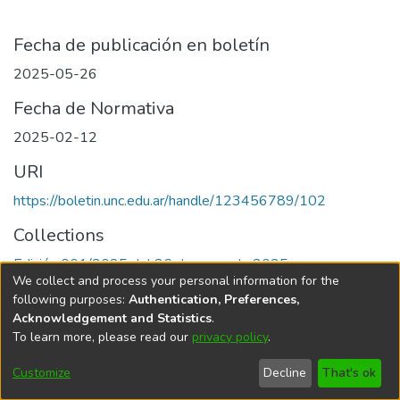
Fecha de publicación en boletín
2025-05-26
Fecha de Normativa
2025-02-12
URI
https://boletin.unc.edu.ar/handle/123456789/102
Collections
Edición 001/2025 del 26 de mayo de 2025
We collect and process your personal information for the
following purposes:
Authentication, Preferences,
Acknowledgement and Statistics
.
To learn more, please read our
privacy policy
.
Universidad Nacional de Córdoba
Customize
Decline
That's ok