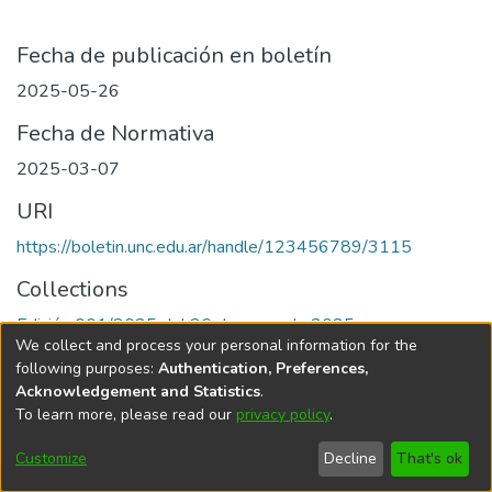
Fecha de publicación en boletín
2025-05-26
Fecha de Normativa
2025-03-07
URI
https://boletin.unc.edu.ar/handle/123456789/3115
Collections
Edición 001/2025 del 26 de mayo de 2025
We collect and process your personal information for the
following purposes:
Authentication, Preferences,
Acknowledgement and Statistics
.
To learn more, please read our
privacy policy
.
Universidad Nacional de Córdoba
Customize
Decline
That's ok