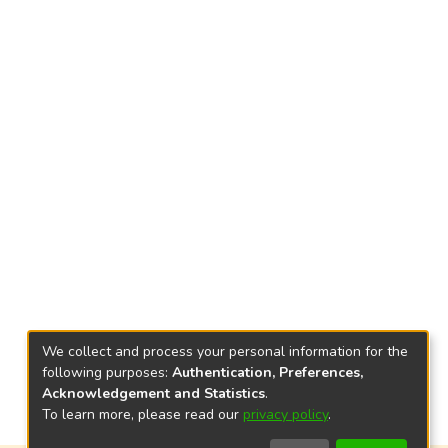
We collect and process your personal information for the
following purposes:
Authentication, Preferences,
Acknowledgement and Statistics
.
To learn more, please read our
privacy policy
.