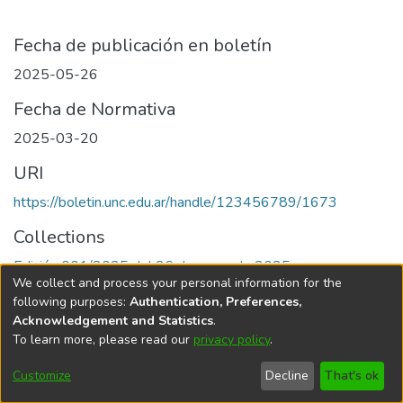
Fecha de publicación en boletín
2025-05-26
Fecha de Normativa
2025-03-20
URI
https://boletin.unc.edu.ar/handle/123456789/1673
Collections
Edición 001/2025 del 26 de mayo de 2025
We collect and process your personal information for the
following purposes:
Authentication, Preferences,
Acknowledgement and Statistics
.
To learn more, please read our
privacy policy
.
Universidad Nacional de Córdoba
Customize
Decline
That's ok