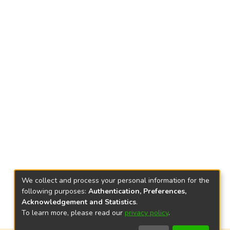
We collect and process your personal information for the
following purposes:
Authentication, Preferences,
Acknowledgement and Statistics
.
To learn more, please read our
privacy policy
.