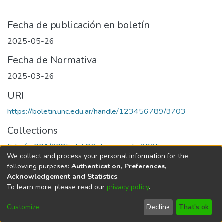
Fecha de publicación en boletín
2025-05-26
Fecha de Normativa
2025-03-26
URI
https://boletin.unc.edu.ar/handle/123456789/8703
Collections
Edición 001/2025 del 26 de mayo de 2025
We collect and process your personal information for the
following purposes:
Authentication, Preferences,
Acknowledgement and Statistics
.
To learn more, please read our
privacy policy
.
Universidad Nacional de Córdoba
Customize
Decline
That's ok