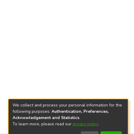
We collect and process your personal information for the
following purposes:
Authentication, Preferences,
Acknowledgement and Statistics
.
To learn more, please read our
privacy policy
.