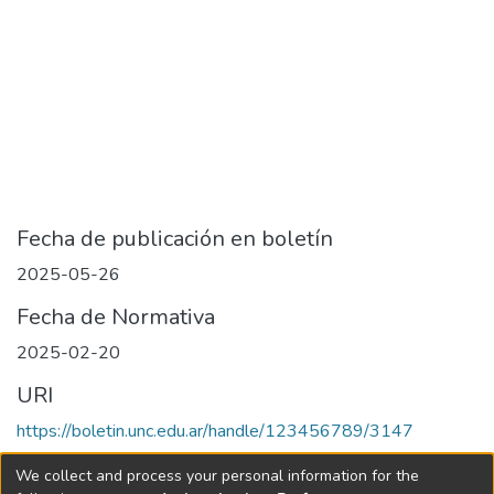
Fecha de publicación en boletín
2025-05-26
Fecha de Normativa
2025-02-20
URI
https://boletin.unc.edu.ar/handle/123456789/3147
Collections
We collect and process your personal information for the