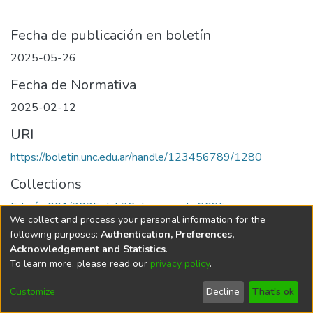
Fecha de publicación en boletín
2025-05-26
Fecha de Normativa
2025-02-12
URI
https://boletin.unc.edu.ar/handle/123456789/1280
Collections
Edición 001/2025 del 26 de mayo de 2025
We collect and process your personal information for the
following purposes:
Authentication, Preferences,
Acknowledgement and Statistics
.
To learn more, please read our
privacy policy
.
Universidad Nacional de Córdoba
Customize
Decline
That's ok