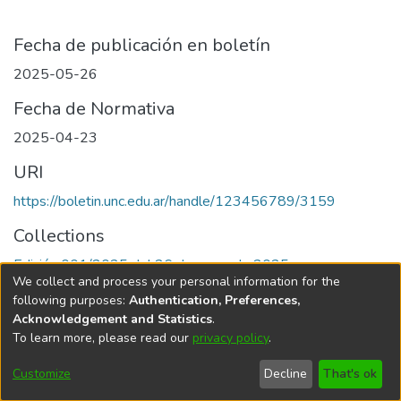
Fecha de publicación en boletín
2025-05-26
Fecha de Normativa
2025-04-23
URI
https://boletin.unc.edu.ar/handle/123456789/3159
Collections
Edición 001/2025 del 26 de mayo de 2025
We collect and process your personal information for the
following purposes:
Authentication, Preferences,
Acknowledgement and Statistics
.
To learn more, please read our
privacy policy
.
Universidad Nacional de Córdoba
Customize
Decline
That's ok