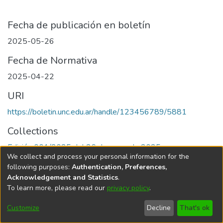
Fecha de publicación en boletín
2025-05-26
Fecha de Normativa
2025-04-22
URI
https://boletin.unc.edu.ar/handle/123456789/5881
Collections
Edición 001/2025 del 26 de mayo de 2025
We collect and process your personal information for the
following purposes:
Authentication, Preferences,
Acknowledgement and Statistics
.
To learn more, please read our
privacy policy
.
Universidad Nacional de Córdoba
Customize
Decline
That's ok