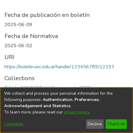
Fecha de publicación en boletín
2025-06-09
Fecha de Normativa
2025-06-02
URI
https://boletin.unc.edu.ar/handle/123456789/12193
Collections
Edición 003/2025 del 9 de junio de 2025
We collect and process your personal information for the
following purposes:
Authentication, Preferences,
Acknowledgement and Statistics
.
To learn more, please read our
privacy policy
.
Universidad Nacional de Córdoba
Customize
Decline
That's ok