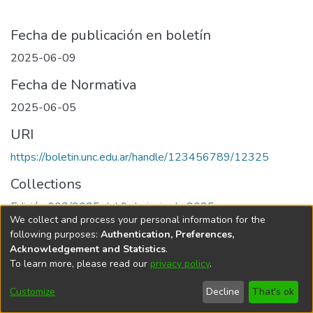
Fecha de publicación en boletín
2025-06-09
Fecha de Normativa
2025-06-05
URI
https://boletin.unc.edu.ar/handle/123456789/12325
Collections
Edición 003/2025 del 9 de junio de 2025
We collect and process your personal information for the
following purposes:
Authentication, Preferences,
Acknowledgement and Statistics
.
To learn more, please read our
privacy policy
.
Universidad Nacional de Córdoba
Customize
Decline
That's ok