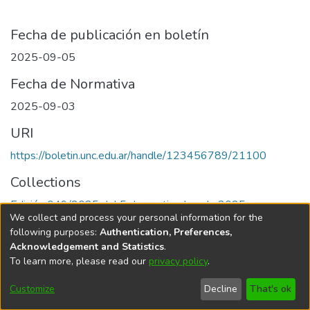
Fecha de publicación en boletín
2025-09-05
Fecha de Normativa
2025-09-03
URI
https://boletin.unc.edu.ar/handle/123456789/21100
Collections
Edición 049/2025 del 5 de septiembre de 2025
We collect and process your personal information for the
following purposes:
Authentication, Preferences,
Acknowledgement and Statistics
.
To learn more, please read our
privacy policy
.
Universidad Nacional de Córdoba
Customize
Decline
That's ok