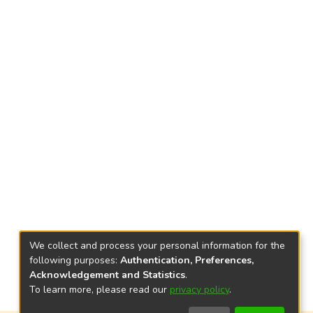
We collect and process your personal information for the
following purposes:
Authentication, Preferences,
Acknowledgement and Statistics
.
To learn more, please read our
privacy policy
.