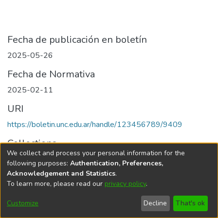
Fecha de publicación en boletín
2025-05-26
Fecha de Normativa
2025-02-11
URI
https://boletin.unc.edu.ar/handle/123456789/9409
Collections
We collect and process your personal information for the
Edición 001/2025 del 26 de mayo de 2025
following purposes:
Authentication, Preferences,
Acknowledgement and Statistics
.
To learn more, please read our
privacy policy
.
Universidad Nacional de Córdoba
Customize
Decline
That's ok