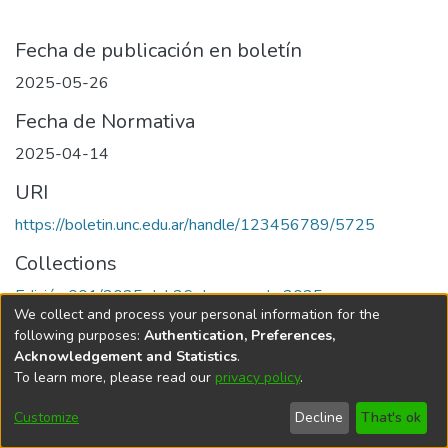
Fecha de publicación en boletín
2025-05-26
Fecha de Normativa
2025-04-14
URI
https://boletin.unc.edu.ar/handle/123456789/5725
Collections
Edición 001/2025 del 26 de mayo de 2025
We collect and process your personal information for the
following purposes:
Authentication, Preferences,
Acknowledgement and Statistics
.
To learn more, please read our
privacy policy
.
Universidad Nacional de Córdoba
Customize
Decline
That's ok