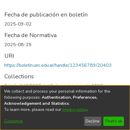
Fecha de publicación en boletín
2025-09-02
Fecha de Normativa
2025-08-29
URI
https://boletin.unc.edu.ar/handle/123456789/20403
Collections
Edición 046/2025 del 2 de septiembre de 2025
We collect and process your personal information for the
following purposes:
Authentication, Preferences,
Acknowledgement and Statistics
.
To learn more, please read our
privacy policy
.
Universidad Nacional de Córdoba
Customize
Decline
That's ok