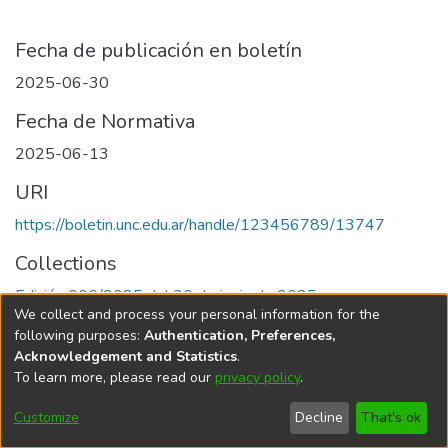
Fecha de publicación en boletín
2025-06-30
Fecha de Normativa
2025-06-13
URI
https://boletin.unc.edu.ar/handle/123456789/13747
Collections
Edición 006/2025 del 30 de junio de 2025
We collect and process your personal information for the
following purposes:
Authentication, Preferences,
Acknowledgement and Statistics
.
To learn more, please read our
privacy policy
.
Universidad Nacional de Córdoba
Customize
Decline
That's ok