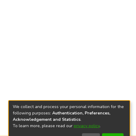
We collect and process your personal information for the
following purposes:
Authentication, Preferences,
Acknowledgement and Statistics
.
To learn more, please read our
privacy policy
.