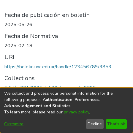
Fecha de publicación en boletín
2025-05-26
Fecha de Normativa
2025-02-19
URI
https://boletin.unc.edu.ar/handle/123456789/3853
Collections
Edición 001/2025 del 26 de mayo de 2025
We collect and process your personal information for the
following purposes:
Authentication, Preferences,
Acknowledgement and Statistics
.
To learn more, please read our
privacy policy
.
Universidad Nacional de Córdoba
Customize
Decline
That's ok