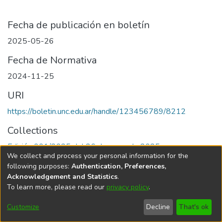
Fecha de publicación en boletín
2025-05-26
Fecha de Normativa
2024-11-25
URI
https://boletin.unc.edu.ar/handle/123456789/8212
Collections
Edición 001/2025 del 26 de mayo de 2025
We collect and process your personal information for the
following purposes:
Authentication, Preferences,
Acknowledgement and Statistics
.
To learn more, please read our
privacy policy
.
Universidad Nacional de Córdoba
Customize
Decline
That's ok