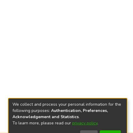
We collect and process your personal information for the
following purposes:
Authentication, Preferences,
Acknowledgement and Statistics
.
To learn more, please read our
privacy policy
.