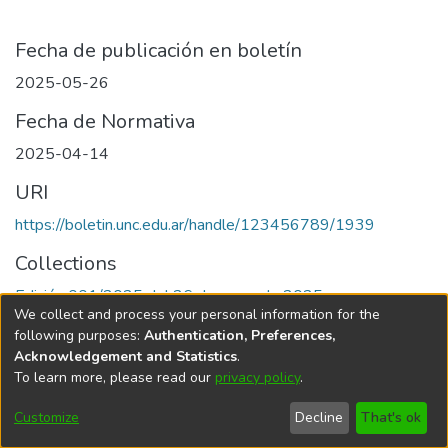
Fecha de publicación en boletín
2025-05-26
Fecha de Normativa
2025-04-14
URI
https://boletin.unc.edu.ar/handle/123456789/1939
Collections
Edición 001/2025 del 26 de mayo de 2025
We collect and process your personal information for the
following purposes:
Authentication, Preferences,
Acknowledgement and Statistics
.
To learn more, please read our
privacy policy
.
Universidad Nacional de Córdoba
Customize
Decline
That's ok