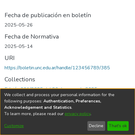
Fecha de publicación en boletín
2025-05-26
Fecha de Normativa
2025-05-14
URI
https://boletin.unc.edu.ar/handle/123456789/385
Collections
Edición 001/2025 del 26 de mayo de 2025
We collect and process your personal information for the
following purposes:
Authentication, Preferences,
Acknowledgement and Statistics
.
To learn more, please read our
privacy policy
.
Universidad Nacional de Córdoba
Customize
Decline
That's ok