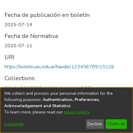
Fecha de publicación en boletín
2025-07-14
Fecha de Normativa
2025-07-11
URI
https://boletin.unc.edu.ar/handle/123456789/15126
Collections
Edición 011/2025 del 14 de julio de 2025
We collect and process your personal information for the
following purposes:
Authentication, Preferences,
Acknowledgement and Statistics
.
To learn more, please read our
privacy policy
.
Universidad Nacional de Córdoba
Customize
Decline
That's ok