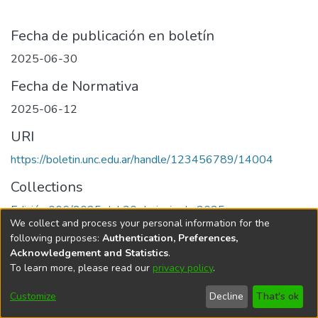
Fecha de publicación en boletín
2025-06-30
Fecha de Normativa
2025-06-12
URI
https://boletin.unc.edu.ar/handle/123456789/14004
Collections
Edición 006/2025 del 30 de junio de 2025
We collect and process your personal information for the
following purposes:
Authentication, Preferences,
Acknowledgement and Statistics
.
To learn more, please read our
privacy policy
.
Universidad Nacional de Córdoba
Customize
Decline
That's ok