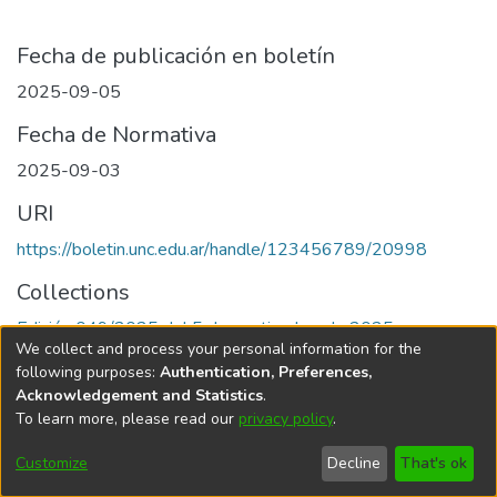
Fecha de publicación en boletín
2025-09-05
Fecha de Normativa
2025-09-03
URI
https://boletin.unc.edu.ar/handle/123456789/20998
Collections
Edición 049/2025 del 5 de septiembre de 2025
We collect and process your personal information for the
following purposes:
Authentication, Preferences,
Acknowledgement and Statistics
.
To learn more, please read our
privacy policy
.
Universidad Nacional de Córdoba
Customize
Decline
That's ok