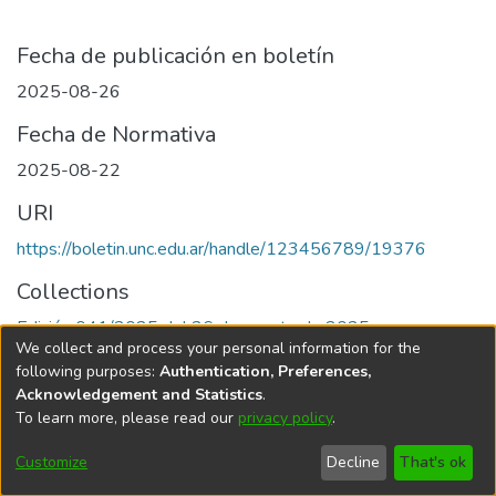
Fecha de publicación en boletín
2025-08-26
Fecha de Normativa
2025-08-22
URI
https://boletin.unc.edu.ar/handle/123456789/19376
Collections
Edición 041/2025 del 26 de agosto de 2025
We collect and process your personal information for the
following purposes:
Authentication, Preferences,
Acknowledgement and Statistics
.
To learn more, please read our
privacy policy
.
Universidad Nacional de Córdoba
Customize
Decline
That's ok