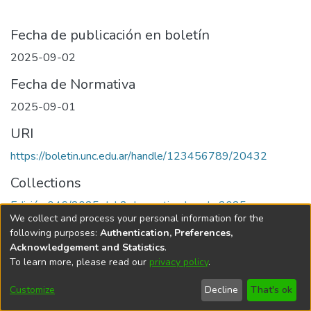
Fecha de publicación en boletín
2025-09-02
Fecha de Normativa
2025-09-01
URI
https://boletin.unc.edu.ar/handle/123456789/20432
Collections
Edición 046/2025 del 2 de septiembre de 2025
We collect and process your personal information for the
following purposes:
Authentication, Preferences,
Acknowledgement and Statistics
.
To learn more, please read our
privacy policy
.
Universidad Nacional de Córdoba
Customize
Decline
That's ok