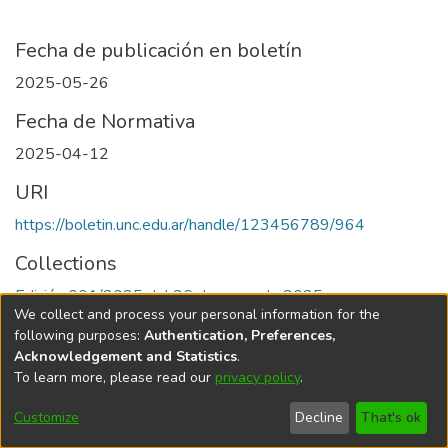
Fecha de publicación en boletín
2025-05-26
Fecha de Normativa
2025-04-12
URI
https://boletin.unc.edu.ar/handle/123456789/964
Collections
Edición 001/2025 del 26 de mayo de 2025
We collect and process your personal information for the
following purposes:
Authentication, Preferences,
Acknowledgement and Statistics
.
To learn more, please read our
privacy policy
.
Universidad Nacional de Córdoba
Customize
Decline
That's ok