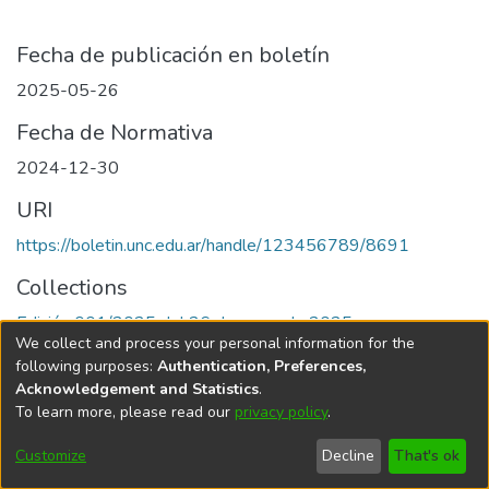
Fecha de publicación en boletín
2025-05-26
Fecha de Normativa
2024-12-30
URI
https://boletin.unc.edu.ar/handle/123456789/8691
Collections
Edición 001/2025 del 26 de mayo de 2025
We collect and process your personal information for the
following purposes:
Authentication, Preferences,
Acknowledgement and Statistics
.
To learn more, please read our
privacy policy
.
Universidad Nacional de Córdoba
Customize
Decline
That's ok