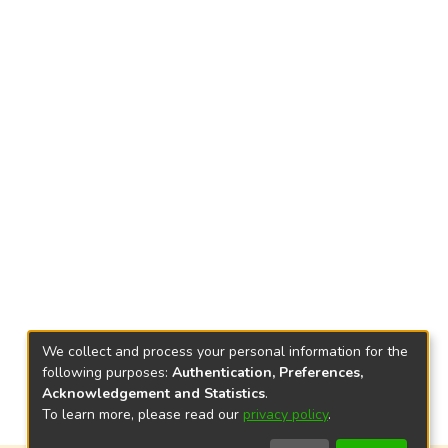
We collect and process your personal information for the
following purposes:
Authentication, Preferences,
Acknowledgement and Statistics
.
To learn more, please read our
privacy policy
.