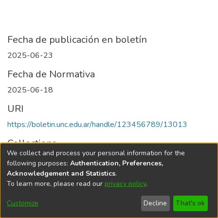
Fecha de publicación en boletín
2025-06-23
Fecha de Normativa
2025-06-18
URI
https://boletin.unc.edu.ar/handle/123456789/13013
Collections
We collect and process your personal information for the
Edición 005/2025 del 23 de junio de 2025
following purposes:
Authentication, Preferences,
Acknowledgement and Statistics
.
To learn more, please read our
privacy policy
.
Universidad Nacional de Córdoba
Customize
Decline
That's ok