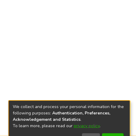
We collect and process your personal information for the
following purposes:
Authentication, Preferences,
Acknowledgement and Statistics
.
To learn more, please read our
privacy policy
.