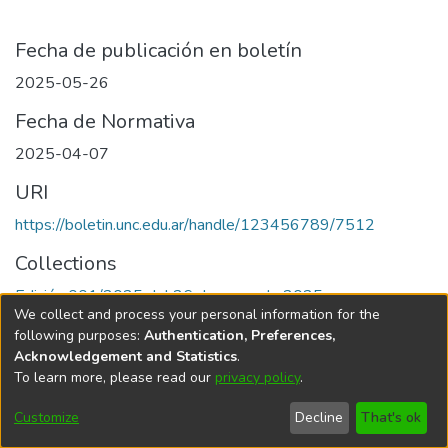
Fecha de publicación en boletín
2025-05-26
Fecha de Normativa
2025-04-07
URI
https://boletin.unc.edu.ar/handle/123456789/7512
Collections
Edición 001/2025 del 26 de mayo de 2025
We collect and process your personal information for the
following purposes:
Authentication, Preferences,
Acknowledgement and Statistics
.
To learn more, please read our
privacy policy
.
Universidad Nacional de Córdoba
Customize
Decline
That's ok