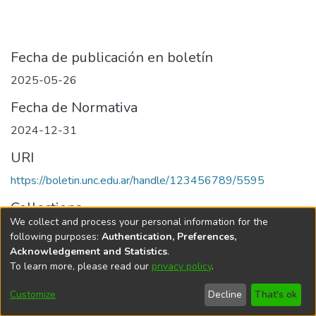
Fecha de publicación en boletín
2025-05-26
Fecha de Normativa
2024-12-31
URI
https://boletin.unc.edu.ar/handle/123456789/5595
Collections
We collect and process your personal information for the
Edición 001/2025 del 26 de mayo de 2025
following purposes:
Authentication, Preferences,
Acknowledgement and Statistics
.
To learn more, please read our
privacy policy
.
Universidad Nacional de Córdoba
Customize
Decline
That's ok