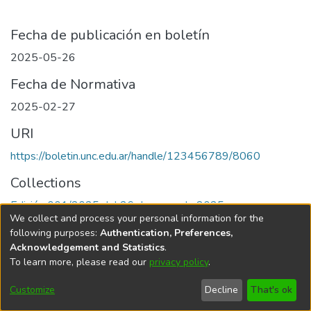
Fecha de publicación en boletín
2025-05-26
Fecha de Normativa
2025-02-27
URI
https://boletin.unc.edu.ar/handle/123456789/8060
Collections
Edición 001/2025 del 26 de mayo de 2025
We collect and process your personal information for the
following purposes:
Authentication, Preferences,
Acknowledgement and Statistics
.
To learn more, please read our
privacy policy
.
Universidad Nacional de Córdoba
Customize
Decline
That's ok