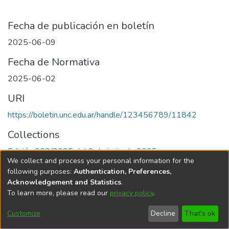
Fecha de publicación en boletín
2025-06-09
Fecha de Normativa
2025-06-02
URI
https://boletin.unc.edu.ar/handle/123456789/11842
Collections
Edición 003/2025 del 9 de junio de 2025
We collect and process your personal information for the
following purposes:
Authentication, Preferences,
Acknowledgement and Statistics
.
To learn more, please read our
privacy policy
.
Universidad Nacional de Córdoba
Customize
Decline
That's ok