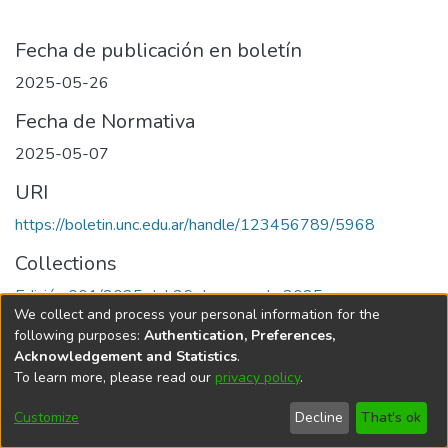
Fecha de publicación en boletín
2025-05-26
Fecha de Normativa
2025-05-07
URI
https://boletin.unc.edu.ar/handle/123456789/5968
Collections
Edición 001/2025 del 26 de mayo de 2025
We collect and process your personal information for the
following purposes:
Authentication, Preferences,
Acknowledgement and Statistics
.
To learn more, please read our
privacy policy
.
Universidad Nacional de Córdoba
Customize
Decline
That's ok