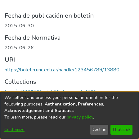
Fecha de publicación en boletín
2025-06-30
Fecha de Normativa
2025-06-26
URI
https://boletin.unc.edu.ar/handle/123456789/13880
Collections
Edición 006/2025 del 30 de junio de 2025
We collect and process your personal information for the
following purposes:
Authentication, Preferences,
Acknowledgement and Statistics
.
To learn more, please read our
privacy policy
.
Universidad Nacional de Córdoba
Customize
Decline
That's ok