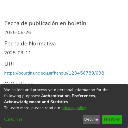
Fecha de publicación en boletín
2025-05-26
Fecha de Normativa
2025-03-11
URI
https://boletin.unc.edu.ar/handle/123456789/698
Collections
We collect and process your personal information for the
Edición 001/2025 del 26 de mayo de 2025
following purposes:
Authentication, Preferences,
Acknowledgement and Statistics
.
To learn more, please read our
privacy policy
.
Universidad Nacional de Córdoba
Customize
Decline
That's ok