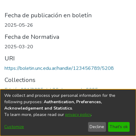
Fecha de publicación en boletín
2025-05-26
Fecha de Normativa
2025-03-20
URI
https://boletin.unc.edu.ar/handle/123456789/5208
Collections
Edición 001/2025 del 26 de mayo de 2025
We collect and process your personal information for the
following purposes:
Authentication, Preferences,
Acknowledgement and Statistics
.
To learn more, please read our
privacy policy
.
Universidad Nacional de Córdoba
Customize
Decline
That's ok