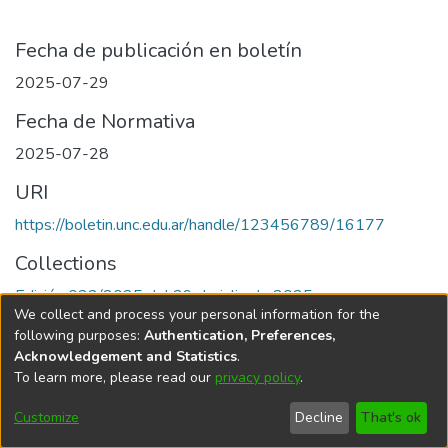
Fecha de publicación en boletín
2025-07-29
Fecha de Normativa
2025-07-28
URI
https://boletin.unc.edu.ar/handle/123456789/16177
Collections
Edición 022/2025 del 29 de julio de 2025
We collect and process your personal information for the
following purposes:
Authentication, Preferences,
Acknowledgement and Statistics
.
To learn more, please read our
privacy policy
.
Universidad Nacional de Córdoba
Customize
Decline
That's ok