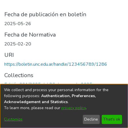
Fecha de publicación en boletín
2025-05-26
Fecha de Normativa
2025-02-20
URI
https://boletin.unc.edu.ar/handle/123456789/1286
Collections
Edición 001/2025 del 26 de mayo de 2025
We collect and process your personal information for the
following purposes:
Authentication, Preferences,
Acknowledgement and Statistics
.
To learn more, please read our
privacy policy
.
Universidad Nacional de Córdoba
Customize
Decline
That's ok