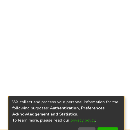
We collect and process your personal information for the
following purposes:
Authentication, Preferences,
Acknowledgement and Statistics
.
To learn more, please read our
privacy policy
.